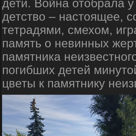
дети. Война отобрала у
детство – настоящее, с
тетрадями, смехом, игр
память о невинных жерт
памятника неизвестного
погибших детей минуто
цветы к памятнику неиз