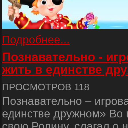
Подробнее...
Познавательно - иг
жить в единстве др
ПРОСМОТРОВ 118
Познавательно – игров
единстве дружном» Во 
свою Родину, слагал о 