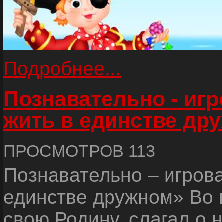
Подробнее...
Познавательно - иг
жить в единстве др
ПРОСМОТРОВ 113
Познавательно – игров
единстве дружном» Во 
свою Родину, слагал о 