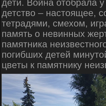
дети. Война отобрала у
детство – настоящее, с
тетрадями, смехом, игр
память о невинных жерт
памятника неизвестного
погибших детей минуто
цветы к памятнику неиз