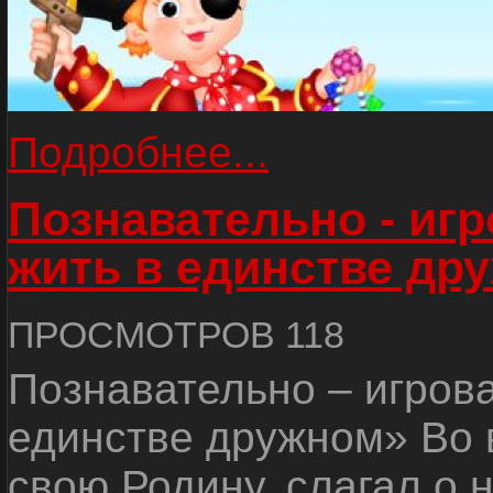
Подробнее...
Познавательно - иг
жить в единстве др
ПРОСМОТРОВ 118
Познавательно – игров
единстве дружном» Во 
свою Родину, слагал о 