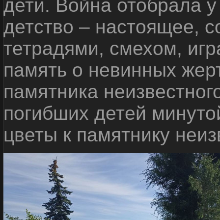
дети. Война отобрала у
детство – настоящее, с
тетрадями, смехом, игр
память о невинных жерт
памятника неизвестного
погибших детей минуто
цветы к памятнику неиз