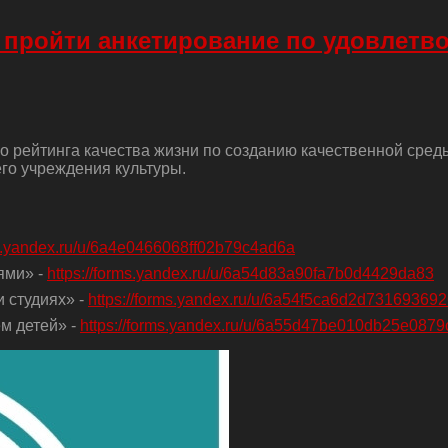
 пройти анкетирование по удовлетв
о рейтинга качества жизни по созданию качественной сред
го учреждения культуры.
ms.yandex.ru/u/6a4e0466068ff02b79c4ad6a
ями» -
https://forms.yandex.ru/u/6a54d83a90fa7b0d4429da83
 студиях» -
https://forms.yandex.ru/u/6a54f5ca6d2d73169369
м детей» -
https://forms.yandex.ru/u/6a55d47be010db25e0879