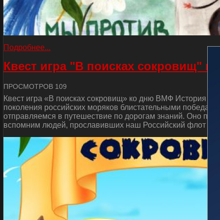
Подробнее...
Квест игра "В поисках сокровищ" к
ПРОСМОТРОВ 109
Квест игра «В поисках сокровищ» ко дню ВМФ История от
поколения российских моряков блистательными победами 
отправляемся в путешествие по дорогам знаний. Оно пос
вспомним людей, прославивших наш Российский флот и сд