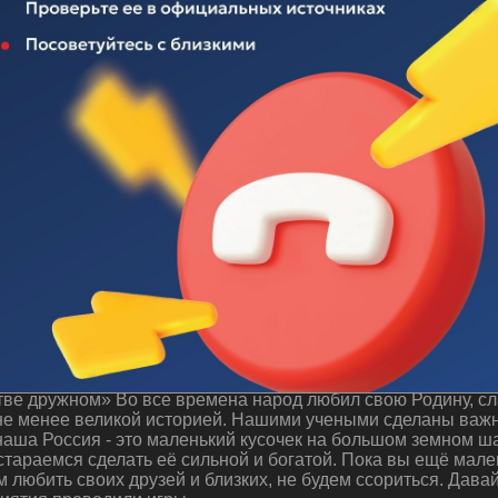
 "Будем жить в единстве дружном"
ве дружном» Во все времена народ любил свою Родину, сла
 не менее великой историей. Нашими учеными сделаны важн
аша Россия - это маленький кусочек на большом земном ша
стараемся сделать её сильной и богатой. Пока вы ещё мале
м любить своих друзей и близких, не будем ссориться. Дава