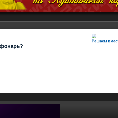
Решаем вмес
т фонарь?