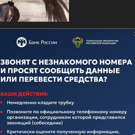
о дню ВМФ
ечественного флота неотделима от истории нашего многона
над иноземными захватчиками, героическими подвигами во
вящается истории Российского Флота. Поэтому поплывем по
елавших очень много для его становления и развития.