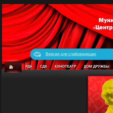
Карта сайта
Версия для слабовидящих
_
РДК
СДК
КИНОТЕАТР
ДОМ ДРУЖБЫ