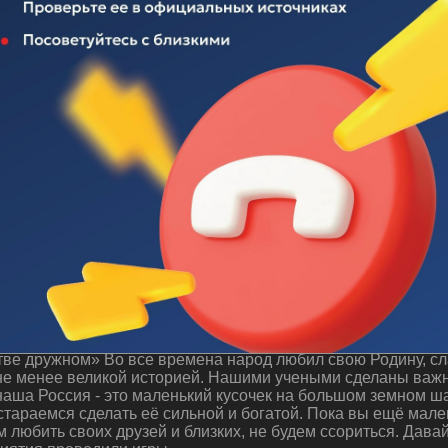
 "Будем жить в единстве дружном"
ве дружном» Во все времена народ любил свою Родину, сла
 не менее великой историей. Нашими учеными сделаны важн
аша Россия - это маленький кусочек на большом земном ша
стараемся сделать её сильной и богатой. Пока вы ещё мале
м любить своих друзей и близких, не будем ссориться. Дава