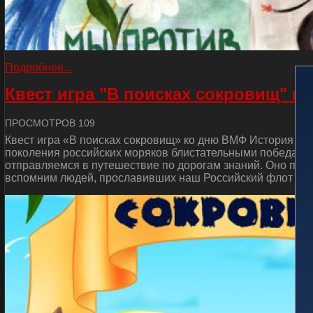
Подробнее...
Квест игра "В поисках сокровищ" к
ПРОСМОТРОВ 109
Квест игра «В поисках сокровищ» ко дню ВМФ История от
поколения российских моряков блистательными победами 
отправляемся в путешествие по дорогам знаний. Оно пос
вспомним людей, прославивших наш Российский флот и сд