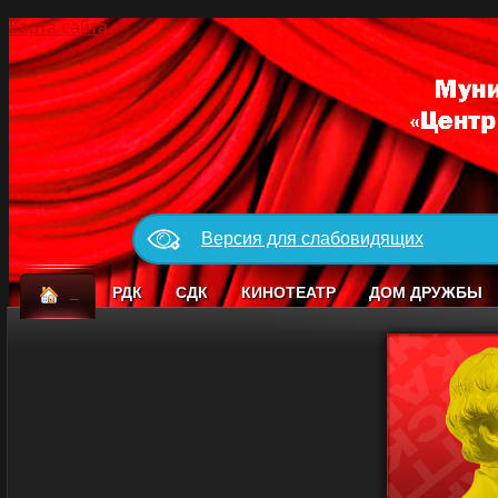
Карта сайта
Версия для слабовидящих
_
РДК
СДК
КИНОТЕАТР
ДОМ ДРУЖБЫ