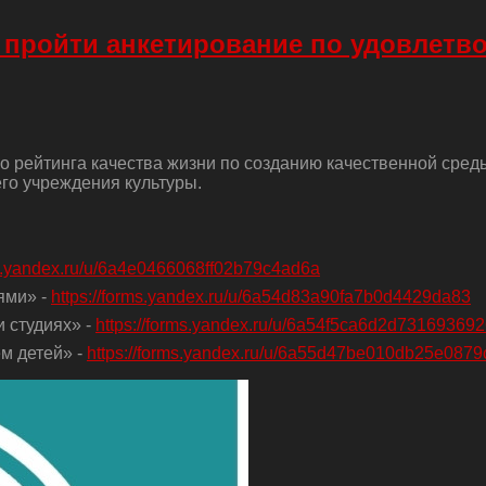
 пройти анкетирование по удовлетв
о рейтинга качества жизни по созданию качественной сред
го учреждения культуры.
ms.yandex.ru/u/6a4e0466068ff02b79c4ad6a
ями» -
https://forms.yandex.ru/u/6a54d83a90fa7b0d4429da83
 студиях» -
https://forms.yandex.ru/u/6a54f5ca6d2d73169369
м детей» -
https://forms.yandex.ru/u/6a55d47be010db25e0879