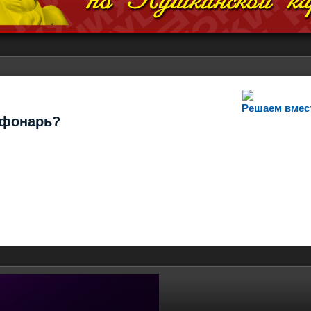
Решаем вмес
т фонарь?