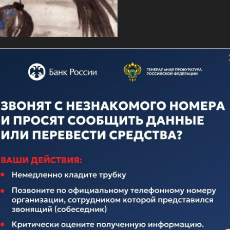
о дню ВМФ
ечественного флота неотделима от истории нашего многона
над иноземными захватчиками, героическими подвигами во
вящается истории Российского Флота. Поэтому поплывем по
елавших очень много для его становления и развития.