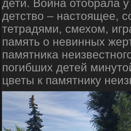
дети. Война отобрала у
детство – настоящее, с
тетрадями, смехом, игр
память о невинных жерт
памятника неизвестного
погибших детей минуто
цветы к памятнику неиз