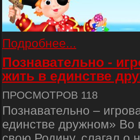
Подробнее...
Познавательно - иг
жить в единстве др
ПРОСМОТРОВ 118
Познавательно – игров
единстве дружном» Во 
свою Родину, слагал о 