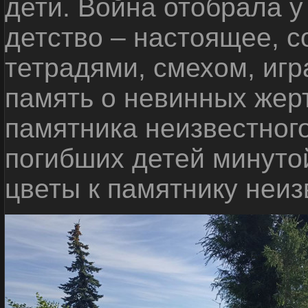
дети. Война отобрала у
детство – настоящее, с
тетрадями, смехом, игр
память о невинных жерт
памятника неизвестного
погибших детей минуто
цветы к памятнику неиз