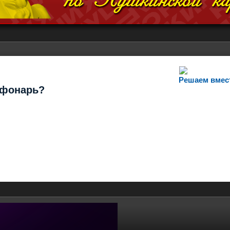
Решаем вмес
т фонарь?