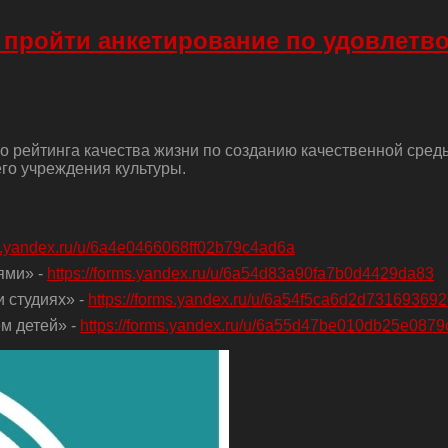
 пройти анкетирование по удовлетв
о рейтинга качества жизни по созданию качественной сред
го учреждения культуры.
ms.yandex.ru/u/6a4e0466068ff02b79c4ad6a
ями» -
https://forms.yandex.ru/u/6a54d83a90fa7b0d4429da83
 студиях» -
https://forms.yandex.ru/u/6a54f5ca6d2d73169369
м детей» -
https://forms.yandex.ru/u/6a55d47be010db25e0879