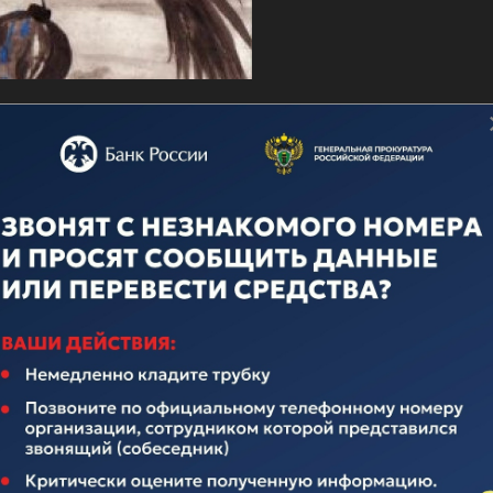
о дню ВМФ
ечественного флота неотделима от истории нашего многона
над иноземными захватчиками, героическими подвигами во
вящается истории Российского Флота. Поэтому поплывем по
елавших очень много для его становления и развития.