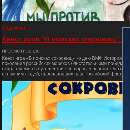
Подробнее...
Квест игра "В поисках сокровищ" к
ПРОСМОТРОВ 108
Квест игра «В поисках сокровищ» ко дню ВМФ История от
поколения российских моряков блистательными победами 
отправляемся в путешествие по дорогам знаний. Оно пос
вспомним людей, прославивших наш Российский флот и сд