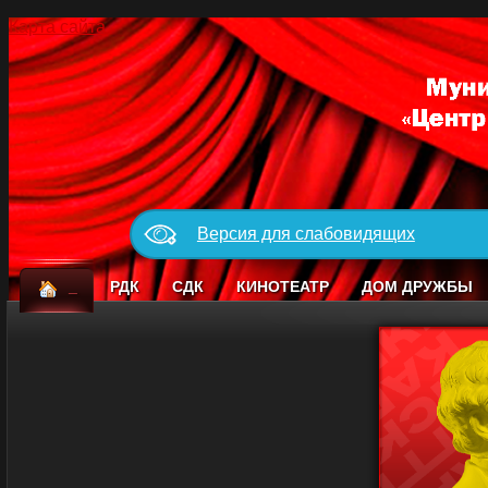
Карта сайта
Версия для слабовидящих
_
РДК
СДК
КИНОТЕАТР
ДОМ ДРУЖБЫ