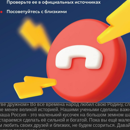
 "Будем жить в единстве дружном"
ве дружном» Во все времена народ любил свою Родину, сла
 не менее великой историей. Нашими учеными сделаны важн
аша Россия - это маленький кусочек на большом земном ша
стараемся сделать её сильной и богатой. Пока вы ещё мале
м любить своих друзей и близких, не будем ссориться. Дава