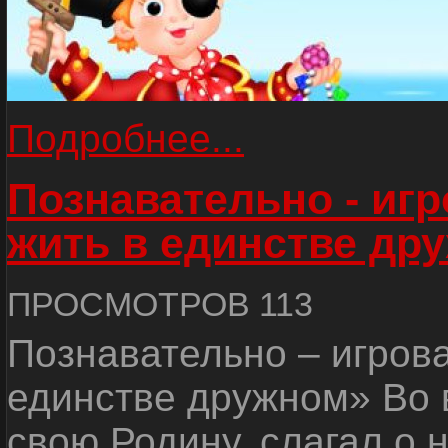
Подробнее...
Познавательно - иг
жить в единстве др
ПРОСМОТРОВ 113
Познавательно – игров
единстве дружном» Во 
свою Родину, слагал о 