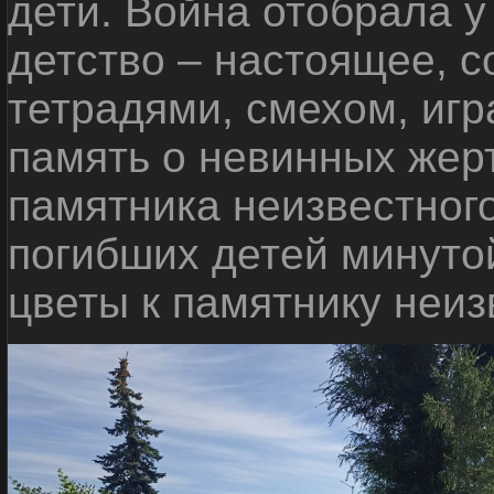
дети. Война отобрала у
детство – настоящее, с
тетрадями, смехом, игр
память о невинных жерт
памятника неизвестного
погибших детей минуто
цветы к памятнику неиз