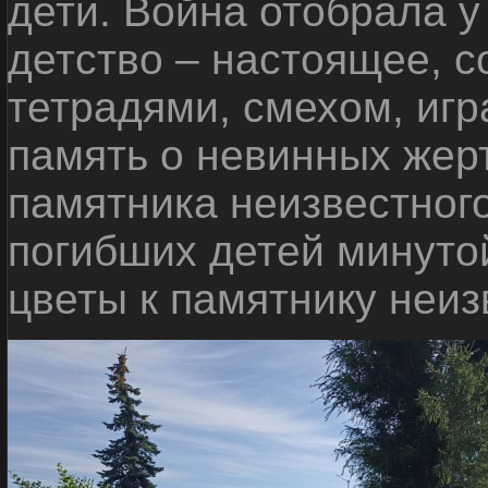
дети. Война отобрала у
детство – настоящее, с
тетрадями, смехом, игр
память о невинных жерт
памятника неизвестного
погибших детей минуто
цветы к памятнику неиз