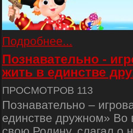
Подробнее...
Познавательно - иг
жить в единстве др
ПРОСМОТРОВ 113
Познавательно – игров
единстве дружном» Во 
свою Родину, слагал о 