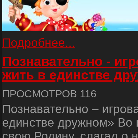
Подробнее...
Познавательно - иг
жить в единстве др
ПРОСМОТРОВ 116
Познавательно – игров
единстве дружном» Во 
свою Родину, слагал о 