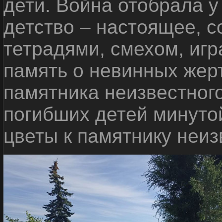
дети. Война отобрала у
детство – настоящее, с
тетрадями, смехом, игр
память о невинных жерт
памятника неизвестного
погибших детей минуто
цветы к памятнику неиз