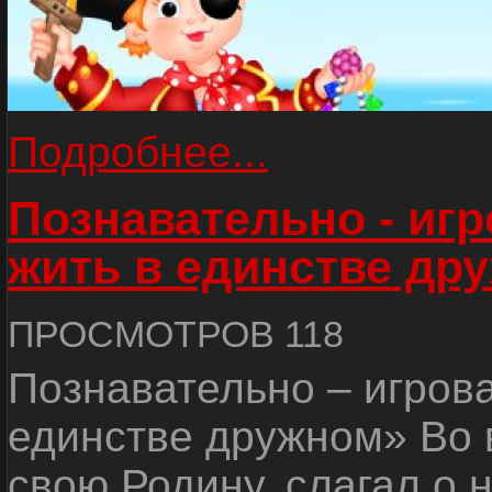
Подробнее...
Познавательно - иг
жить в единстве др
ПРОСМОТРОВ 118
Познавательно – игров
единстве дружном» Во 
свою Родину, слагал о 