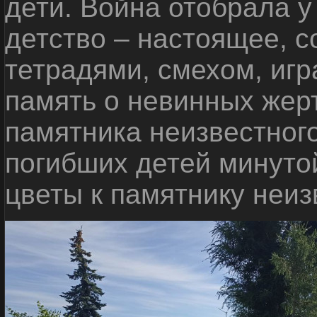
дети. Война отобрала у
детство – настоящее, с
тетрадями, смехом, игр
память о невинных жерт
памятника неизвестного
погибших детей минуто
цветы к памятнику неиз