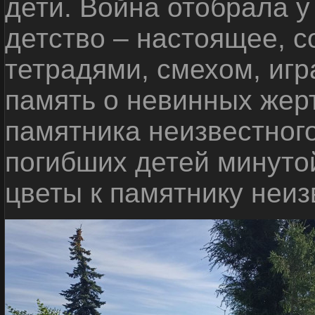
дети. Война отобрала у
детство – настоящее, с
тетрадями, смехом, игр
память о невинных жерт
памятника неизвестного
погибших детей минуто
цветы к памятнику неиз