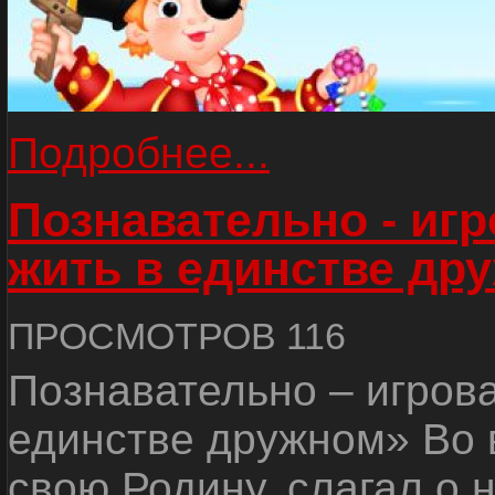
Подробнее...
Познавательно - иг
жить в единстве др
ПРОСМОТРОВ 116
Познавательно – игров
единстве дружном» Во 
свою Родину, слагал о 