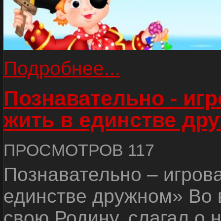
Подробнее...
Познавательно - иг
жить в единстве др
ПРОСМОТРОВ 117
Познавательно – игров
единстве дружном» Во 
свою Родину, слагал о 