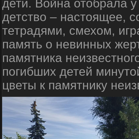
дети. Война отобрала у
детство – настоящее, с
тетрадями, смехом, игр
память о невинных жерт
памятника неизвестного
погибших детей минуто
цветы к памятнику неиз