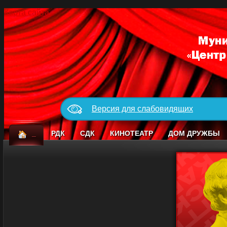
Карта сайта
Версия для слабовидящих
_
РДК
СДК
КИНОТЕАТР
ДОМ ДРУЖБЫ