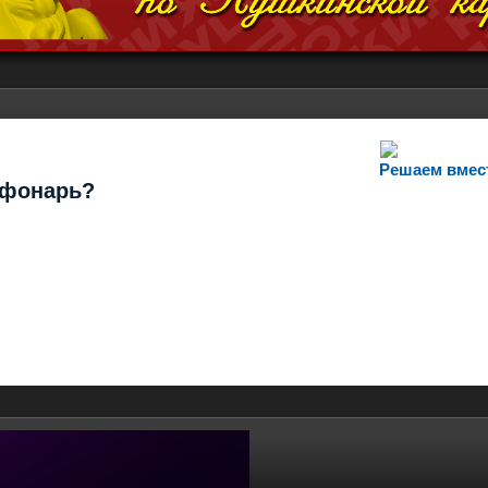
Решаем вмес
т фонарь?