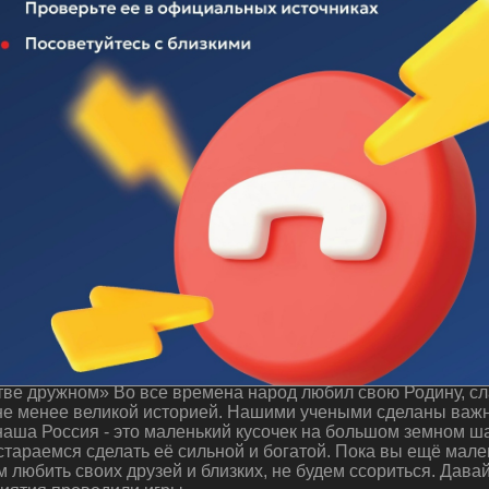
 "Будем жить в единстве дружном"
ве дружном» Во все времена народ любил свою Родину, сла
 не менее великой историей. Нашими учеными сделаны важн
аша Россия - это маленький кусочек на большом земном ша
стараемся сделать её сильной и богатой. Пока вы ещё мале
м любить своих друзей и близких, не будем ссориться. Дава