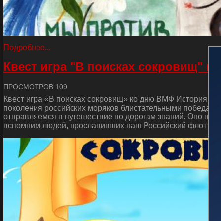
Подробнее...
Квест игра "В поисках сокровищ" к
ПРОСМОТРОВ 109
Квест игра «В поисках сокровищ» ко дню ВМФ История от
поколения российских моряков блистательными победами 
отправляемся в путешествие по дорогам знаний. Оно пос
вспомним людей, прославивших наш Российский флот и сд