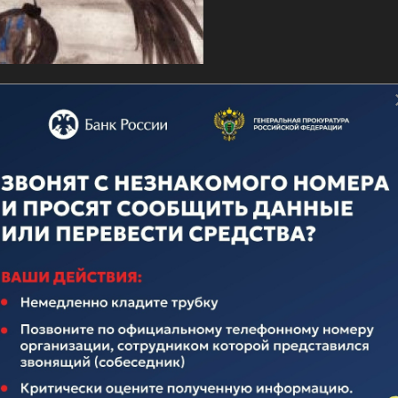
о дню ВМФ
ечественного флота неотделима от истории нашего многона
над иноземными захватчиками, героическими подвигами во
вящается истории Российского Флота. Поэтому поплывем по
елавших очень много для его становления и развития.