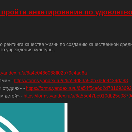
 пройти анкетирование по удовлетв
о рейтинга качества жизни по созданию качественной сред
го учреждения культуры.
ms.yandex.ru/u/6a4e0466068ff02b79c4ad6a
ями» -
https://forms.yandex.ru/u/6a54d83a90fa7b0d4429da83
 студиях» -
https://forms.yandex.ru/u/6a54f5ca6d2d73169369
м детей» -
https://forms.yandex.ru/u/6a55d47be010db25e0879