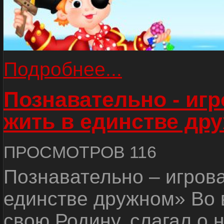
Подробнее...
Познавательно - иг
жить в единстве др
ПРОСМОТРОВ 116
Познавательно – игров
единстве дружном» Во 
свою Родину, слагал о 