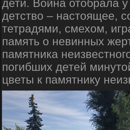
дети. Война отобрала у
детство – настоящее, с
тетрадями, смехом, игр
память о невинных жерт
памятника неизвестного
погибших детей минуто
цветы к памятнику неиз