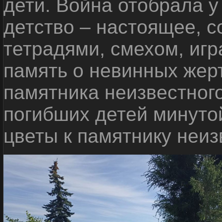
дети. Война отобрала у
детство – настоящее, с
тетрадями, смехом, игр
память о невинных жерт
памятника неизвестного
погибших детей минуто
цветы к памятнику неиз