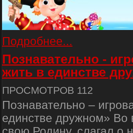
Подробнее...
Познавательно - иг
жить в единстве др
ПРОСМОТРОВ 112
Познавательно – игров
единстве дружном» Во 
свою Родину, слагал о 