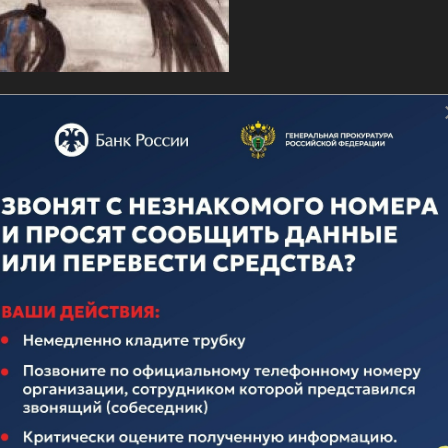
о дню ВМФ
ечественного флота неотделима от истории нашего многона
над иноземными захватчиками, героическими подвигами во
вящается истории Российского Флота. Поэтому поплывем по
елавших очень много для его становления и развития.