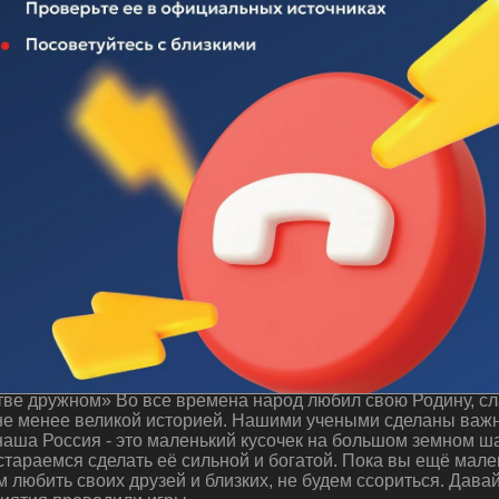
 "Будем жить в единстве дружном"
ве дружном» Во все времена народ любил свою Родину, сла
 не менее великой историей. Нашими учеными сделаны важн
аша Россия - это маленький кусочек на большом земном ша
стараемся сделать её сильной и богатой. Пока вы ещё мале
м любить своих друзей и близких, не будем ссориться. Дава