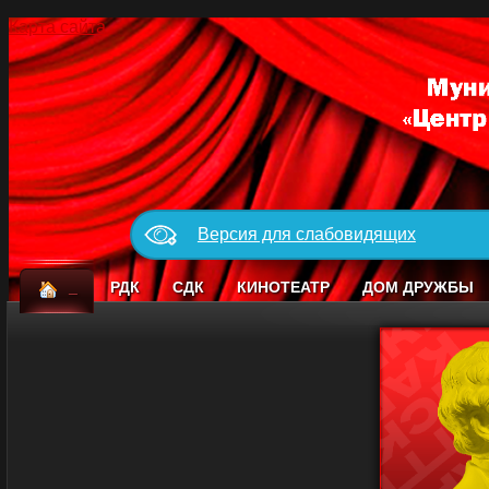
Карта сайта
Версия для слабовидящих
_
РДК
СДК
КИНОТЕАТР
ДОМ ДРУЖБЫ