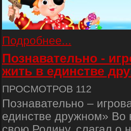
Подробнее...
Познавательно - иг
жить в единстве др
ПРОСМОТРОВ 112
Познавательно – игров
единстве дружном» Во 
свою Родину, слагал о 