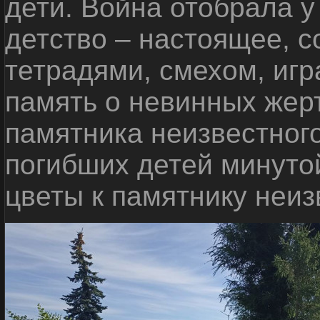
дети. Война отобрала у
детство – настоящее, с
тетрадями, смехом, игр
память о невинных жерт
памятника неизвестного
погибших детей минуто
цветы к памятнику неиз