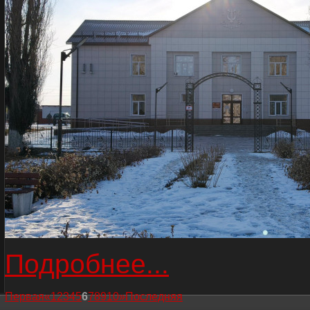
Подробнее...
Первая
«
1
2
3
4
5
6
7
8
9
10
»
Последняя