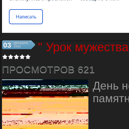
Написать
" Урок мужества
03
ДЕКАБРЯ
2020
ПРОСМОТРОВ 621
День н
памятн