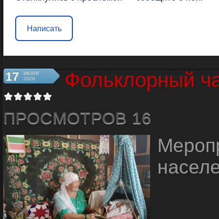
Написать
Фольклорный ч
17
ИЮЛЯ
2026
ПРОСМОТРОВ 16
Меропр
населе