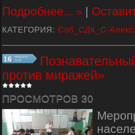
Подробнее...
|
Остави
КАТЕГОРИЯ:
Соб_СДК_С-Алекс
Познавательный
16
ЯНВАРЯ
2026
против миражей»
ПРОСМОТРОВ 30
Меропр
населе