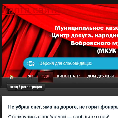
Карта сайта
Версия для слабовидящих
_
РДК
СДК
КИНОТЕАТР
ДОМ ДРУЖБЫ
вход / регистрация
Не убран снег, яма на дороге, не горит фонар
Столкнулись с проблемой — сообщите о ней!