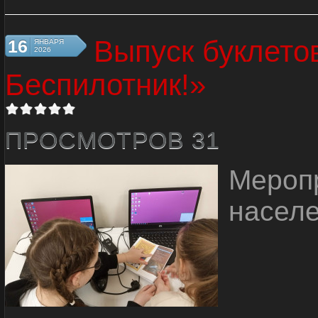
Выпуск буклето
16
ЯНВАРЯ
2026
Беспилотник!»
ПРОСМОТРОВ 31
Меропр
населе