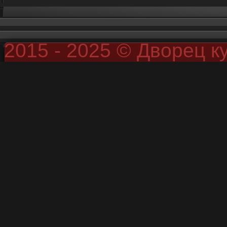
2015 - 2025 © Дворец к