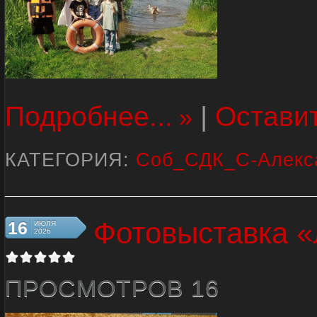
Подробнее...
|
Остави
КАТЕГОРИЯ:
Соб_СДК_С-Алекс
Фотовыставка «
16
ИЮЛЯ
2026
ПРОСМОТРОВ 16