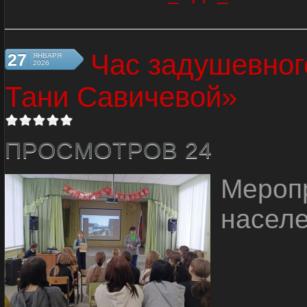
Час задушевног
27
ЯНВАРЯ
2026
Тани Савичевой»
ПРОСМОТРОВ 24
Меропр
населе