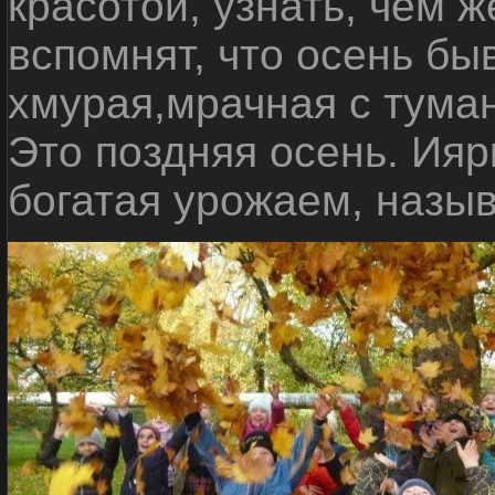
красотой, узнать, чем 
вспомнят, что осень бы
хмурая,
мрачная с тума
Это поздняя осень. И
яр
богатая урожаем, назыв