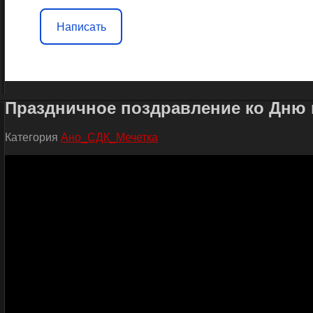
Написать
Праздничное поздравление ко Дню м
Категория
Ано_СДК_Мечетка