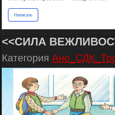
Написать
<<СИЛА ВЕЖЛИВОС
Категория
Ано_СДК_Тр