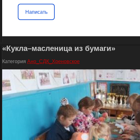
Написать
«Кукла–масленица из бумаги»
Категория
Ано_СДК_Хреновское