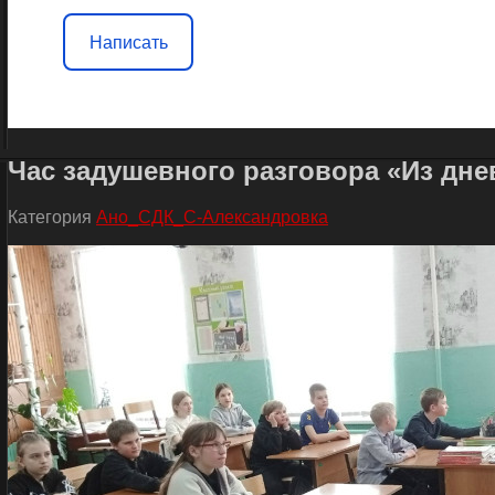
Написать
Час задушевного разговора «Из дне
Категория
Ано_СДК_С-Александровка