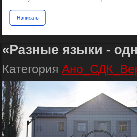
Написать
«Разные языки - од
Категория
Ано_СДК_Вер