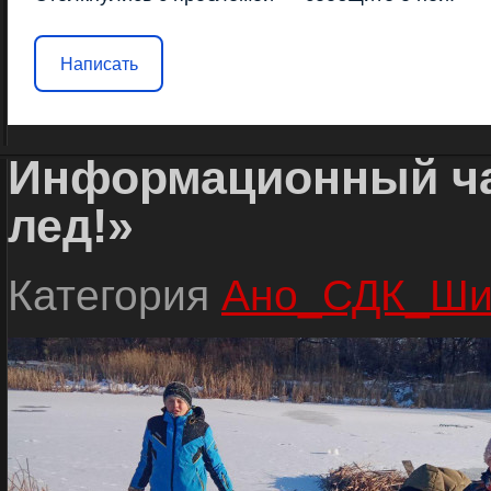
Написать
Информационный ча
лед!»
Категория
Ано_СДК_Ши