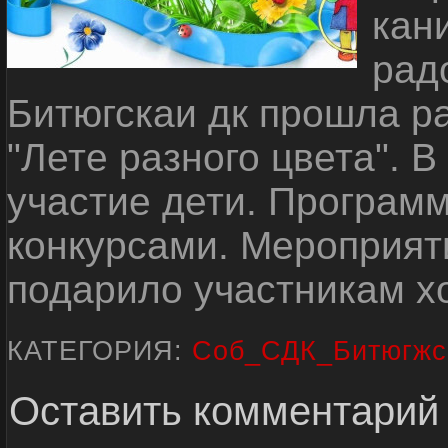
кан
рад
Битюгскаи дк прошла р
"Лете разного цвета". 
участие дети. Програм
конкурсами. Мероприят
подарило участникам х
КАТЕГОРИЯ:
Соб_СДК_Битюгжс
Оставить комментарий