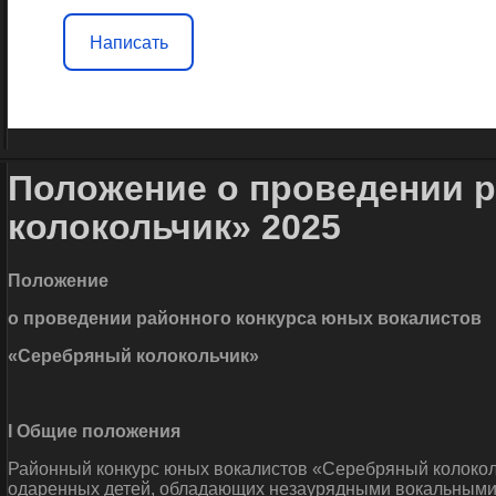
Написать
Положение о проведении 
колокольчик» 2025
Положение
о проведении районного конкурса юных вокалистов
«Серебряный колокольчик»
I
Общие положения
Районный конкурс юных вокалистов «Серебряный колокол
одаренных детей, обладающих незаурядными вокальными 