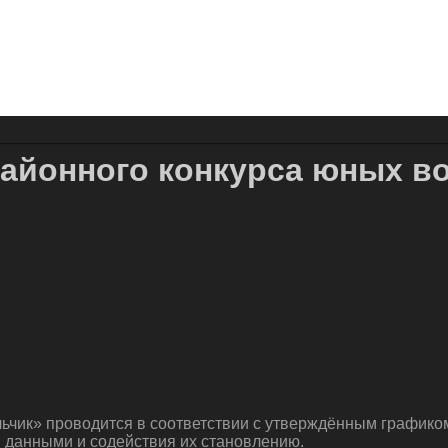
районного конкурса юных в
ьчик» проводится в соответствии с утверждённым график
данными и содействия их становлению.