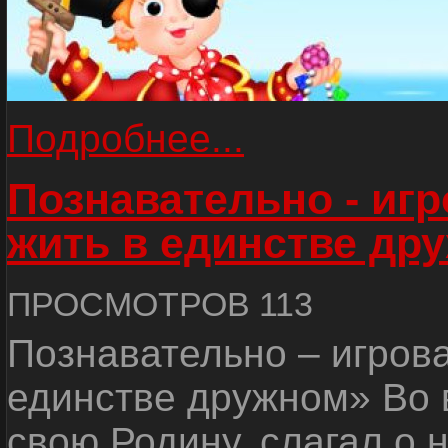
Подробнее...
Познавательно - иг
жить в единстве др
ПРОСМОТРОВ 113
Познавательно – игров
единстве дружном» Во 
свою Родину, слагал о 