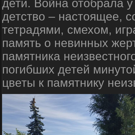
дети. Война отобрала у
детство – настоящее, с
тетрадями, смехом, игр
память о невинных жерт
памятника неизвестного
погибших детей минуто
цветы к памятнику неиз