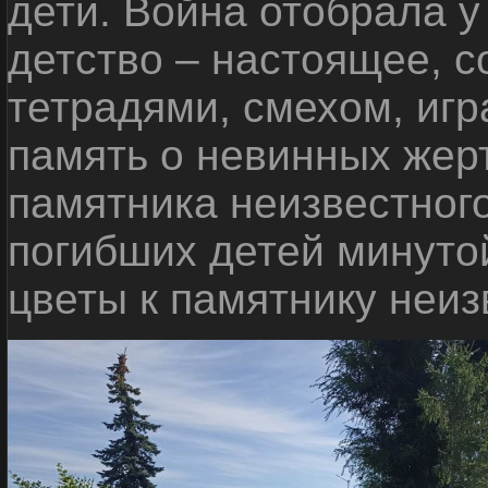
дети. Война отобрала у
детство – настоящее, с
тетрадями, смехом, игр
память о невинных жерт
памятника неизвестного
погибших детей минуто
цветы к памятнику неиз