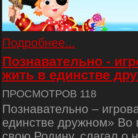
Подробнее...
Познавательно - иг
жить в единстве др
ПРОСМОТРОВ 118
Познавательно – игров
единстве дружном» Во 
свою Родину, слагал о 