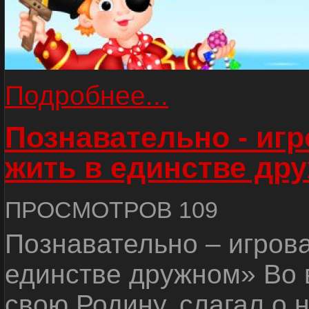
Подробнее...
Познавательно - иг
жить в единстве др
ПРОСМОТРОВ 109
Познавательно – игров
единстве дружном» Во 
свою Родину, слагал о 