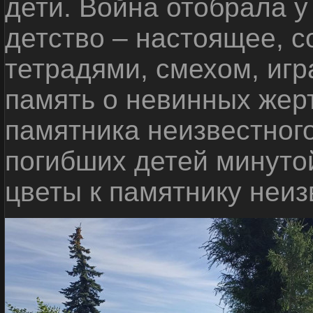
дети. Война отобрала у
детство – настоящее, с
тетрадями, смехом, игр
память о невинных жерт
памятника неизвестного
погибших детей минуто
цветы к памятнику неиз