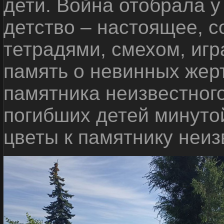
дети. Война отобрала у
детство – настоящее, с
тетрадями, смехом, игр
память о невинных жерт
памятника неизвестного
погибших детей минуто
цветы к памятнику неиз