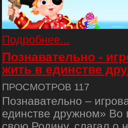
Подробнее...
Познавательно - иг
жить в единстве др
ПРОСМОТРОВ 117
Познавательно – игров
единстве дружном» Во 
свою Родину, слагал о 