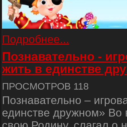
Подробнее...
Познавательно - иг
жить в единстве др
ПРОСМОТРОВ 118
Познавательно – игров
единстве дружном» Во 
свою Родину, слагал о 