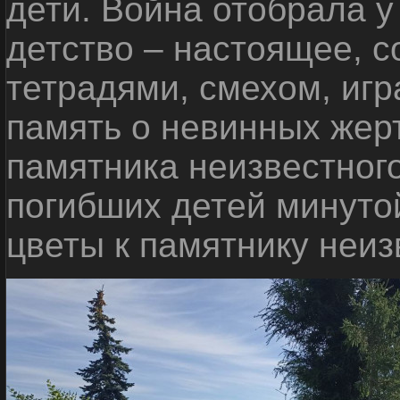
дети. Война отобрала у
детство – настоящее, с
тетрадями, смехом, игр
память о невинных жерт
памятника неизвестного
погибших детей минуто
цветы к памятнику неиз