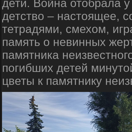
дети. Война отобрала у
детство – настоящее, с
тетрадями, смехом, игр
память о невинных жерт
памятника неизвестного
погибших детей минуто
цветы к памятнику неиз