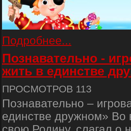
Подробнее...
Познавательно - иг
жить в единстве др
ПРОСМОТРОВ 113
Познавательно – игров
единстве дружном» Во 
свою Родину, слагал о 